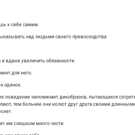
шь к себе самим.
 выказывать над людьми своего превосходства.
 и вдвое увеличить обязанности.
меет для него.
н одинок.
 их поведение напоминает дикобразов, пытающихся согрет
делают, тем больнее они колют друг друга своими длинным
олет.
ет им слишком много чести.