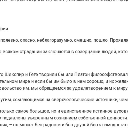
фии.
полезно, опасно, неблагоразумно, смешно, пошло. Проявлят
 всяком страдании заключается в созерцании людей, котор
что Шекспир и Гете творили бы или Платон философствовал
льном мире и если бы им было в нем хорошо, и их желания
овольство им, мы обращаемся за удовлетворением к миру
ругим, ссылающимся на сверхчеловеческие источники, че
только самое большое, но и единственное истинное духовн
о подавлены уверенным сознанием собственной ценности.
ия, – он может без радости и без друзей быть самодостато