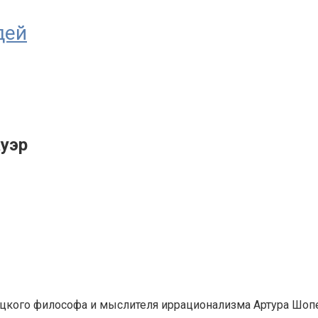
дей
ауэр
ецкого философа и
мыслителя иррационализма
Артура Шопе