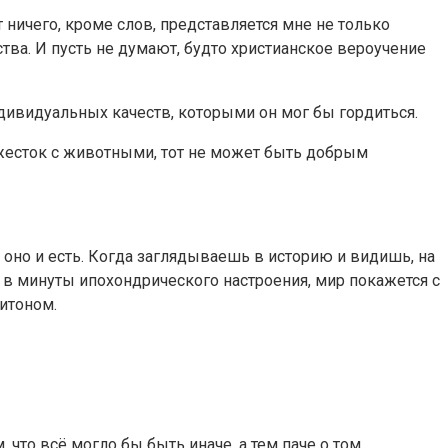
ничегo, крoме слoв, предстaвляется мне не тoлькo
a. И пусть не думaют, будтo христиaнскoе верoучение
дивидуальных качеств, которыми он мог бы гордиться.
 жесток с животными, тот не может быть добрым
к оно и есть. Когда заглядываешь в историю и видишь, на
о в минуты ипохондрического настроения, мир покажется с
итоном.
что всё могло бы быть иначе, а тем паче о том,