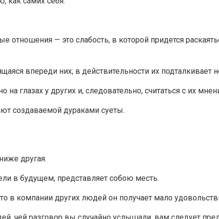
, как самих себя.
 отношения — это слабость, в которой придется раскаятьс
ящаяся впереди них, в действительности их подталкивает н
 на глазах у других и, следовательно, считаться с их мнен
ают создаваемой дураками суеты.
ниже другая.
ели в будущем, представляет собою месть.
что в компании других людей он получает мало удовольств
, чей разговор вы случайно услышали, вам следует предс