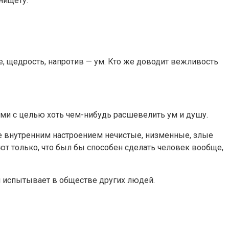
нищету.
е, щедрость, напротив — ум. Кто же доводит вежливость
ями с целью хоть чем-нибудь расшевелить ум и душу.
внутренним настроением нечистые, низменные, злые
ают только, что был бы способен сделать человек вообще,
он испытывает в обществе других людей.