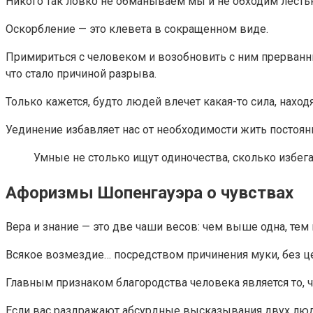
Никого так ловко не обманываем мы и не обходим лестью
Оскорбление — это клевета в сокращенном виде.
Примириться с человеком и возобновить с ним прерванные
что стало причиной разрыва.
Только кажется, будто людей влечет какая-то сила, наход
Уединение избавляет нас от необходимости жить постоянно
Умные не столько ищут одиночества, сколько избег
Афоризмы Шопенгауэра о чувствах
Вера и знание — это две чаши весов: чем выше одна, тем 
Всякое возмездие… посредством причинения муки, без ц
Главным признаком благородства человека является то, 
Если вас раздражают абсурдные высказывания двух людей