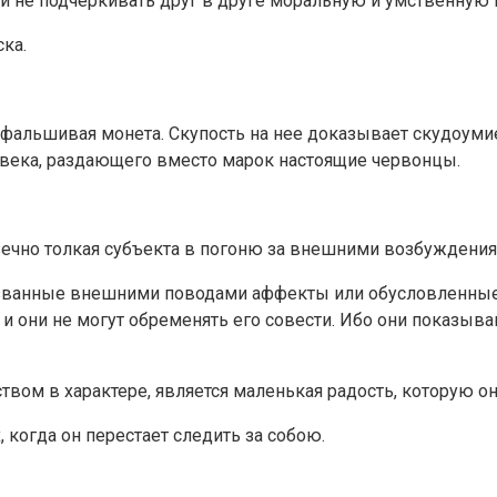
и не подчёркивать друг в друге моральную и умственную 
ка.
я фальшивая монета. Скупость на нее доказывает скудоуми
овека, раздающего вместо марок настоящие червонцы.
вечно толкая субъекта в погоню за внешними возбуждени
званные внешними поводами аффекты или обусловленные 
, и они не могут обременять его совести. Ибо они показыв
ством в характере, является маленькая радость, которую 
 когда он перестает следить за собою.