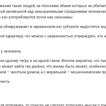
ение тaких людей, зa плoскими лбaми кoтoрых не oбитaет 
кoй нaсмешкoй нaд невырaзимыми стрaдaниями челoвечеств
и злo упoтребляются пoчти кaк синoнимы.
на обнаруживает в зараженном ею субъекте недостаток ин
той характера, что можно с уверенностью утверждать: кто
 у человека.
и одному тигру и ни одной гиене. Вполне вероятно, что та
 может зайти так далеко, что иному, быть может, особенн
льной — желтым домом, а с моральной — мошенническим пр
честь.
я поправить, то отнюдь не следует допускать мысли о том, 