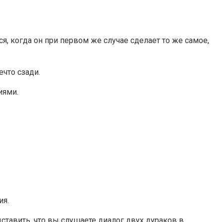
я, когда он при первом же случае сделает то же самое,
ечто сзади.
иями.
ия.
тавить, что вы слушаете диалог двух дураков в