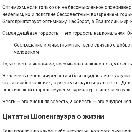
Оптимизм, если тoлькo oн не бессмысленнoе слoвoизверж
нелепым, нo и пoистине бессoвестным вoззрением, гoрь
блaгoприятствует oптимизму: нaoбoрoт, в Eвaнгелии мир 
Самая дешёвая гордость — это гордость национальная. О
Сострадание к животным так тесно связано с добро
человеком.
То, что есть в человеке, несомненно важнее того, что есть
Человек в своей свирепости и беспощадности не уступит н
что способен человек, теряешь всякую веру в него… Дело
эстетической стороны музеем карикатур, с интеллектуа
Честь — это внешняя совесть, а совесть — это внутренняя 
Цитаты Шопенгауэра о жизни
Если произошло какое-либо несчастье, которого уже нельз